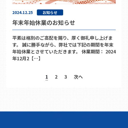
2024.12.25
お知らせ
年末年始休業のお知らせ
平素は格別のご高配を賜り、厚く御礼申し上げま
す。 誠に勝手ながら、弊社では下記の期間を年末
年始休業とさせていただきます。 休業期間： 2024
年12月2【…】
投
1
2
3
次へ
稿
ナ
ビ
ゲ
ー