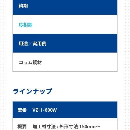
納期
応相談
用途／実用例
コラム鋼材
ラインナップ
VZⅡ-600W
加工材寸法 : 外形寸法 150mm～